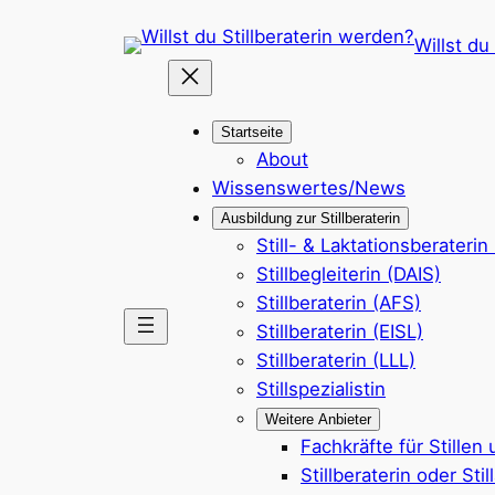
Zum
Willst du
Inhalt
springen
Startseite
About
Wissenswertes/News
Ausbildung zur Stillberaterin
Still- & Laktationsberaterin
Stillbegleiterin (DAIS)
Stillberaterin (AFS)
Stillberaterin (EISL)
Stillberaterin (LLL)
Stillspezialistin
Weitere Anbieter
Fachkräfte für Stillen
Stillberaterin oder Sti