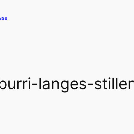
esse
burri-langes-stille