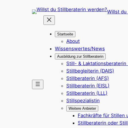
Zum
Willst du
Inhalt
springen
Startseite
About
Wissenswertes/News
Ausbildung zur Stillberaterin
Still- & Laktationsberaterin
Stillbegleiterin (DAIS)
Stillberaterin (AFS)
Stillberaterin (EISL)
Stillberaterin (LLL)
Stillspezialistin
Weitere Anbieter
Fachkräfte für Stillen
Stillberaterin oder Sti