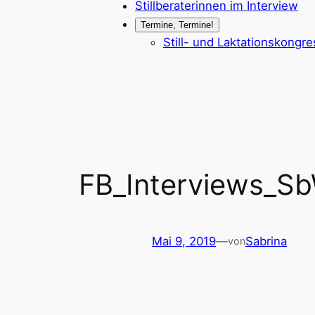
Stillberaterinnen im Interview
Termine, Termine!
Still- und Laktationskongr
FB_Interviews_S
Mai 9, 2019
—
Sabrina
von