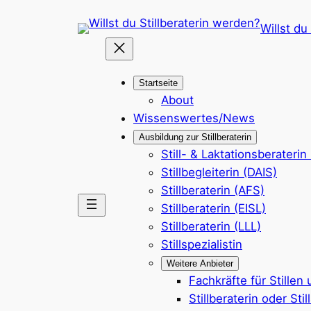
Zum
Willst du
Inhalt
springen
Startseite
About
Wissenswertes/News
Ausbildung zur Stillberaterin
Still- & Laktationsberaterin
Stillbegleiterin (DAIS)
Stillberaterin (AFS)
Stillberaterin (EISL)
Stillberaterin (LLL)
Stillspezialistin
Weitere Anbieter
Fachkräfte für Stillen
Stillberaterin oder Sti