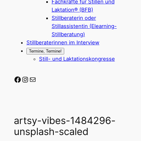
Fachkräfte für Stillen und
Laktation® (BFB)
Stillberaterin oder
Stillassistentin (Elearning-
Stillberatung)
Stillberaterinnen im Interview
Termine, Termine!
Still- und Laktationskongresse
Stillberaterin-werden auf Facebook
Stillberaterin-werden auf Instagram
Mail-Adresse
artsy-vibes-1484296-
unsplash-scaled