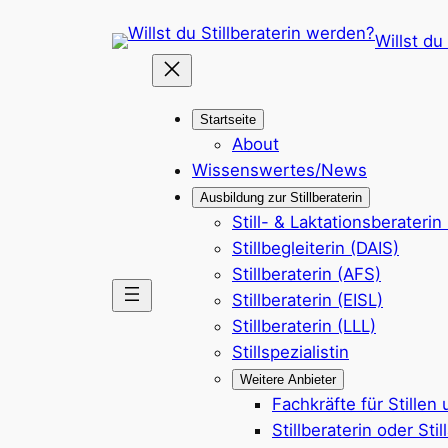
Zum
Willst du
Inhalt
springen
Startseite
About
Wissenswertes/News
Ausbildung zur Stillberaterin
Still- & Laktationsberaterin
Stillbegleiterin (DAIS)
Stillberaterin (AFS)
Stillberaterin (EISL)
Stillberaterin (LLL)
Stillspezialistin
Weitere Anbieter
Fachkräfte für Stillen
Stillberaterin oder Sti