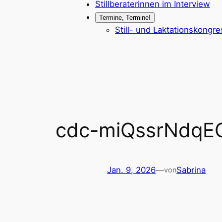
Stillberaterinnen im Interview
Termine, Termine!
Still- und Laktationskongr
cdc-miQssrNdqEQ
Jan. 9, 2026
—
Sabrina
von