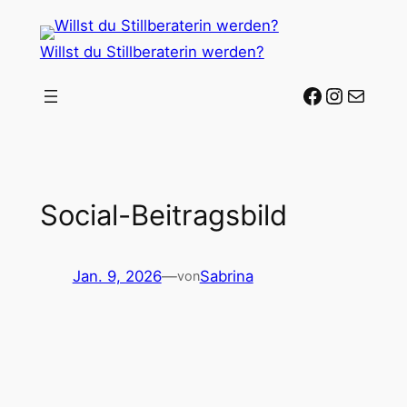
Zum
Inhalt
Willst du Stillberaterin werden?
springen
Stillberaterin-werden auf Facebook
Stillberaterin-werden auf In
Mail-Adr
Social-Beitragsbild
Jan. 9, 2026
—
Sabrina
von