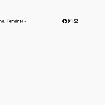
Stillberaterin-werden auf Facebook
Stillberaterin-werden auf Instagram
Mail-Adresse
ne, Termine!