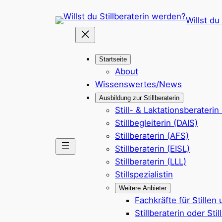
Zum
Willst du
Inhalt
springen
Startseite
About
Wissenswertes/News
Ausbildung zur Stillberaterin
Still- & Laktationsberaterin
Stillbegleiterin (DAIS)
Stillberaterin (AFS)
Stillberaterin (EISL)
Stillberaterin (LLL)
Stillspezialistin
Weitere Anbieter
Fachkräfte für Stillen
Stillberaterin oder Sti